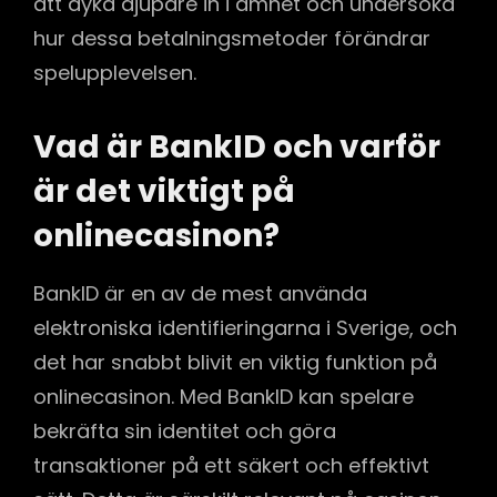
att dyka djupare in i ämnet och undersöka
hur dessa betalningsmetoder förändrar
spelupplevelsen.
Vad är BankID och varför
är det viktigt på
onlinecasinon?
BankID är en av de mest använda
elektroniska identifieringarna i Sverige, och
det har snabbt blivit en viktig funktion på
onlinecasinon. Med BankID kan spelare
bekräfta sin identitet och göra
transaktioner på ett säkert och effektivt