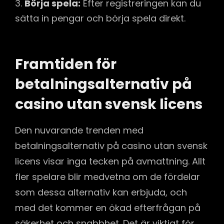
Börja spela:
Efter registreringen kan du
sätta in pengar och börja spela direkt.
Framtiden för
betalningsalternativ på
casino utan svensk licens
Den nuvarande trenden med
betalningsalternativ på casino utan svensk
licens visar inga tecken på avmattning. Allt
fler spelare blir medvetna om de fördelar
som dessa alternativ kan erbjuda, och
med det kommer en ökad efterfrågan på
säkerhet och snabbhet. Det är viktigt för