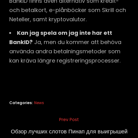
BankID finns även alternativ som kredit-
och betalkort, e-plånböcker som Skrill och
Neteller, samt kryptovalutor.
Kan jag spela om jag inte har ett
BankID?
Ja, men du kommer att behöva
använda andra betalningsmetoder som
kan kräva längre registreringsprocesser.
Categories:
News
Post
Prev Post
Previous
navigation
Post
Обзор лучших слотов Пинап для выигрышей