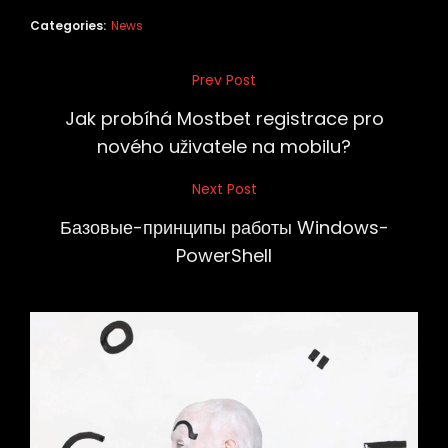
Categories:
News
Post
Prev Post
Previous
navigation
Post
Jak probíhá Mostbet registrace pro
nového uživatele na mobilu?
Next Post
Next
Post
Базовые-принципы работы Windows-
PowerShell