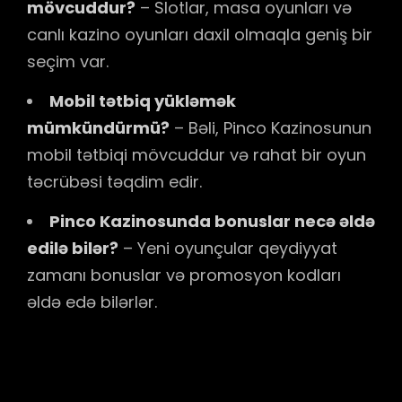
mövcuddur?
– Slotlar, masa oyunları və
canlı kazino oyunları daxil olmaqla geniş bir
seçim var.
Mobil tətbiq yükləmək
mümkündürmü?
– Bəli, Pinco Kazinosunun
mobil tətbiqi mövcuddur və rahat bir oyun
təcrübəsi təqdim edir.
Pinco Kazinosunda bonuslar necə əldə
edilə bilər?
– Yeni oyunçular qeydiyyat
zamanı bonuslar və promosyon kodları
əldə edə bilərlər.