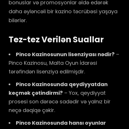
bonuslar və promosyonlar əldə edərək
daha əyləncəli bir kazino təcrübəsi yaşaya
bilərlər.
Tez-tez Verilən Suallar
Pinco Kazinosunun lisenziyası nədir?
–
Pinco Kazinosu, Malta Oyun İdarəsi
tərəfindən lisenziya edilmişdir.
Pinco Kazinosunda qeydiyyatdan
keçmək çətindirmi?
– Yox, qeydiyyat
prosesi son dərəcə sadədir və yalnız bir
neçə dəqiqə çəkir.
Pinco Kazinosunda hansı oyunlar