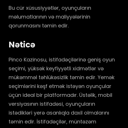
Bu cür xüsusiyyətlər, oyunçuların
məlumatlarının və maliyyələrinin
qorunmasını təmin edir.
Nəticə
Pinco Kazinosu, istifadəçilərinə geniş oyun
seçimi, yüksək keyfiyyətli xidmətlər və
mükəmməl təhlükəsizlik təmin edir. Yemək
seçimlərini kəşf etmək istəyən oyunçular
üçün ideal bir platformadır. Üstəlik, mobil
versiyasının istifadəsi, oyunçuların
istədikləri yerə asanlıqla daxil olmalarını
təmin edir. İstifadəçilər, müntəzəm