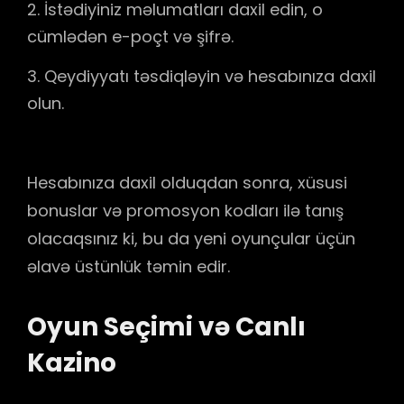
İstədiyiniz məlumatları daxil edin, o
cümlədən e-poçt və şifrə.
Qeydiyyatı təsdiqləyin və hesabınıza daxil
olun.
Hesabınıza daxil olduqdan sonra, xüsusi
bonuslar və promosyon kodları ilə tanış
olacaqsınız ki, bu da yeni oyunçular üçün
əlavə üstünlük təmin edir.
Oyun Seçimi və Canlı
Kazino