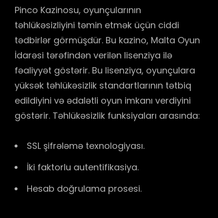
Pinco Kazinosu, oyunçularının
təhlükəsizliyini təmin etmək üçün ciddi
tədbirlər görmüşdür. Bu kazino, Malta Oyun
İdarəsi tərəfindən verilən lisenziya ilə
fəaliyyət göstərir. Bu lisenziya, oyunçulara
yüksək təhlükəsizlik standartlarının tətbiq
edildiyini və ədalətli oyun imkanı verdiyini
göstərir. Təhlükəsizlik funksiyaları arasında:
SSL şifrələmə texnologiyası.
İki faktorlu autentifikasiya.
Hesab doğrulama prosesi.