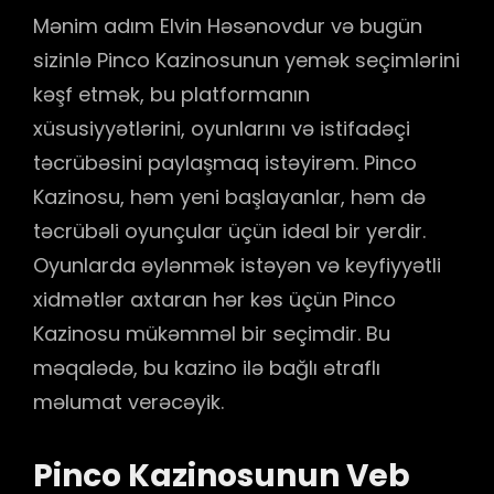
Mənim adım Elvin Həsənovdur və bugün
sizinlə Pinco Kazinosunun yemək seçimlərini
kəşf etmək, bu platformanın
xüsusiyyətlərini, oyunlarını və istifadəçi
təcrübəsini paylaşmaq istəyirəm. Pinco
Kazinosu, həm yeni başlayanlar, həm də
təcrübəli oyunçular üçün ideal bir yerdir.
Oyunlarda əylənmək istəyən və keyfiyyətli
xidmətlər axtaran hər kəs üçün Pinco
Kazinosu mükəmməl bir seçimdir. Bu
məqalədə, bu kazino ilə bağlı ətraflı
məlumat verəcəyik.
Pinco Kazinosunun Veb