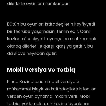
dilerlərlə oyunlar mümkündür.
Bütün bu oyunlar, istifadəçilərin keyfiyyətli
bir təcrübə yaşamasını təmin edir. Canlı
kazino xüsusiyyəti, oyunçuları real zamanlı
olaraq dilerlər ilə qarşı-qarşıya gətirir, bu
da əlavə həyəcan qatır.
Mobil Versiya və Tətbiq
Pinco Kazinosunun mobil versiyası
mükəmməl işləyir və istifadəçilərə istənilən
yerdən oyun oynama imkanı verir. Mobil
tətbiqi yükləməklə, siz kazino oyunlarını